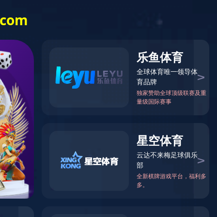
例
资质荣誉
韦德（中国）